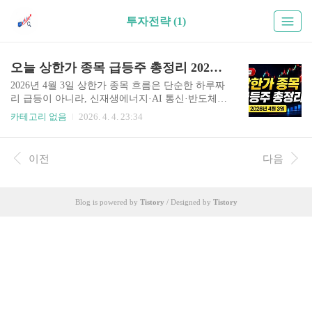
투자전략 (1)
오늘 상한가 종목 급등주 총정리 2026년 4월 3일
2026년 4월 3일 상한가 종목 흐름은 단순한 하루짜
리 급등이 아니라, 신재생에너지·AI 통신·반도체가
함께 움직인 복합 상승 구조로 해석하시는 것이 중
카테고리 없음
2026. 4. 4. 23:34
요합니다. 오늘 장을 종목 하나의 급등으로만 보셨
다면 핵심을 놓치셨을 가능성이 높습니다. 실제로
는 자금이 한 테마에만 머문 것이 아니라, 관련 산
이전
다음
업으로 연쇄 확산되며 시장 주도 흐름을 만들었습
니다. 왜 오늘 상한가 흐름을 구조적으로 보셔야 할
까요?많은 투자자분들께서 상한가 종목만 빠르게
Blog is powered by
Tistory
/ Designed by
Tistory
확인하고 끝내시는 경우가 많습니다. 하지만 실제
수익은 이미 오른 종목을 뒤늦게 추격하는 데서 나
오기보다, 왜 올랐는지와 다음으로 어디까지 확산
될지를 읽는 과정에서 만들어집니다.2026년 4월 3
일 시장은 그 점이 특히 분명했습니다. 태양광과 에
너지 소재가 강하게 출발..